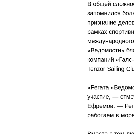
В общей сложнос
запомнился боль
признание делов
рамках спортивн
международного
«Ведомости» бла
компаний «Галс-
Tenzor Sailing C
«Регата «Ведом
участие, — отм
Ефремов. — Рега
работаем в мор
Вместе с тем лю