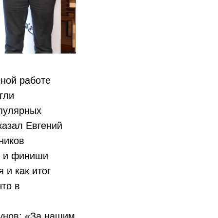
нной работе
гли
опулярных
казал Евгений
ников
ы и финиши
 и как итог
что в
бунов: «За нашим