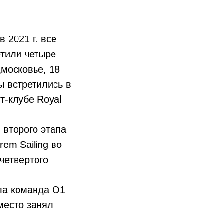
 2021 г. все
етили четыре
дмосковье, 18
ы встретились в
т-клубе Royal
 второго этапа
em Sailing во
четвертого
ала команда О1
 место занял