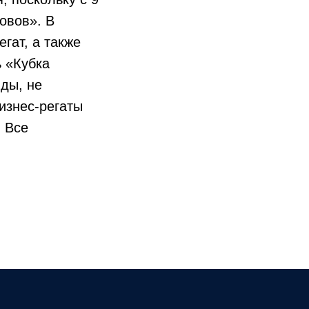
овов». В
гат, а также
 «Кубка
ды, не
изнес-регаты
. Все