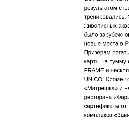
результатом сто
тренировались. 
живописных аква
было зарубежног
новые места в 
Призерам регаты
карты на сумму 
FRAME и нескол
UNICO. Кроме то
«Матрешка» и н
ресторана «Фари
сертификаты от 
комплекса «Зав