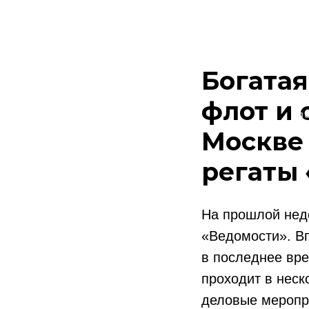
Богата
флот и 
Гл
Москве 
регаты
На прошлой неде
«Ведомости». Вп
в последнее вре
проходит в неск
деловые меропри