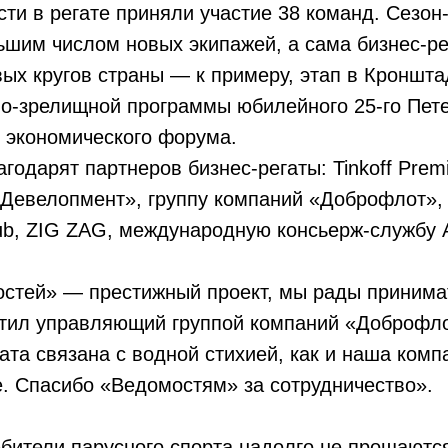
ти в регате приняли участие 38 команд. Сезон
шим числом новых экипажей, а сама бизнес-ре
ых кругов страны — к примеру, этап в Кроншт
о-зрелищной программы юбилейного 25-го Пете
 экономического форума.
годарят партнеров бизнес-регаты: Tinkoff Prem
Девелопмент», группу компаний «Доброфлот», 
lub, ZIG ZAG, международную консьерж-службу As
остей» — престижный проект, мы рады принима
етил управляющий группой компаний «Доброфл
та связана с водной стихией, как и наша комп
е. Спасибо «Ведомостям» за сотрудничество».
бители парусного спорта надолго не прощаются