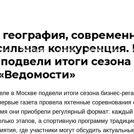
я география, современ
сильная конкуренция. 
авная
Календарь
Новости
Как это было
Ф
подвели итоги сезона
 «Ведомости»
ле в Москве подвели итоги сезона бизнес-рег
ервые газета провела яхтенные соревнования е
мя они приобрели регулярный формат: каждый 
олько этапов, а спортивную программу традиц
ятия, где участники могут обсудить актуальные