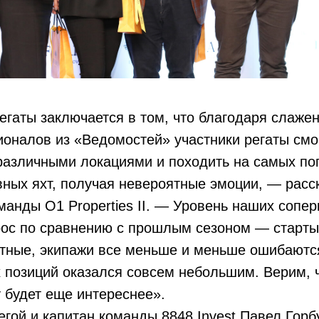
егаты заключается в том, что благодаря слаже
оналов из «Ведомостей» участники регаты смо
 различными локациями и походить на самых п
ных яхт, получая невероятные эмоции, — расс
манды O1 Properties II. — Уровень наших сопер
рос по сравнению с прошлым сезоном — старт
тные, экипажи все меньше и меньше ошибаются
 позиций оказался совсем небольшим. Верим, 
 будет еще интереснее».
егой и капитан команды 8848 Invest Павел Гор