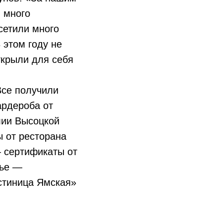
 много
сетили много
 этом году не
ткрыли для себя
Все получили
ардероба от
лии Высоцкой
ы от ресторана
 сертификаты от
тье —
стиница Ямская»