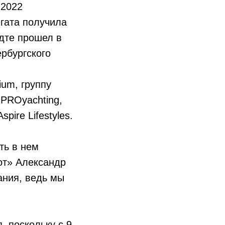
-2022
гата получила
адте прошел в
рбургского
ium, группу
PROyachting,
pire Lifestyles.
ть в нем
от» Александр
ания, ведь мы
, поскольку с 9