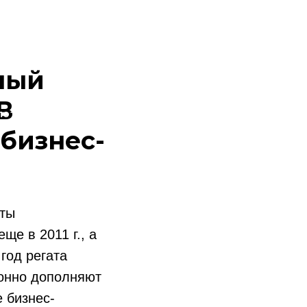
ный
В
лот
 бизнес-
аты
ще в 2011 г., а
год регата
ионно дополняют
 бизнес-