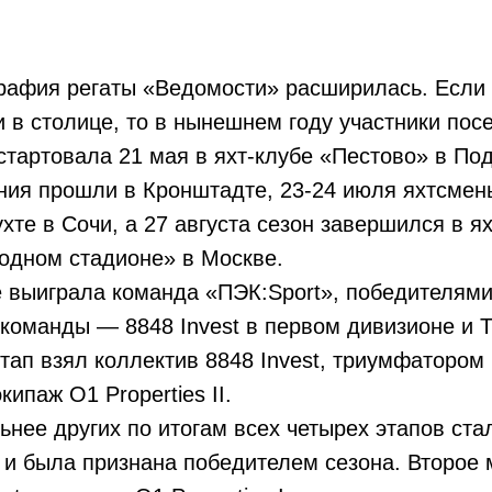
графия регаты «Ведомости» расширилась. Если в
 в столице, то в нынешнем году участники пос
 стартовала 21 мая в яхт-клубе «Пестово» в По
ния прошли в Кронштадте, 23-24 июля яхтсмен
хте в Сочи, а 27 августа сезон завершился в ях
Водном стадионе» в Москве.
 выиграла команда «ПЭК:Sport», победителями
 команды — 8848 Invest в первом дивизионе и Tr
этап взял коллектив 8848 Invest, триумфатором 
кипаж О1 Properties II.
ьнее других по итогам всех четырех этапов ст
она и была признана победителем сезона. Второе